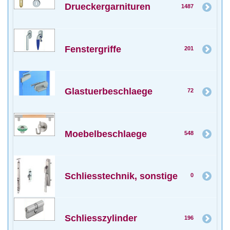
Drueckergarnituren
1487
Fenstergriffe
201
Glastuerbeschlaege
72
Moebelbeschlaege
548
Schliesstechnik, sonstige
0
Schliesszylinder
196