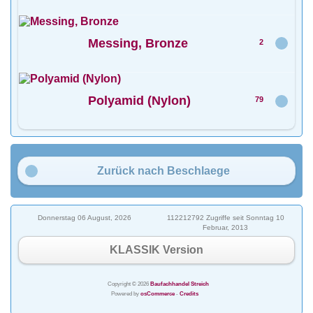
Messing, Bronze
2
Polyamid (Nylon)
79
Zurück nach Beschlaege
Donnerstag 06 August, 2026
112212792 Zugriffe seit Sonntag 10
Februar, 2013
KLASSIK Version
Copyright © 2026
Baufachhandel Streich
Powered by
osCommerce
-
Credits