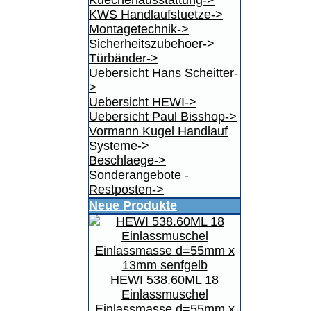
Kuechenausstattung->
KWS Handlaufstuetze->
Montagetechnik->
Sicherheitszubehoer->
Türbänder->
Uebersicht Hans Scheitter-
>
Uebersicht HEWI->
Uebersicht Paul Bisshop->
Vormann Kugel Handlauf
Systeme->
Beschlaege->
Sonderangebote -
Restposten->
Neue Produkte
HEWI 538.60ML 18
Einlassmuschel
Einlassmasse d=55mm x