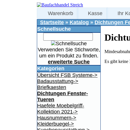
Warenkorb
Kasse
Ihr K
Startseite
»
Katalog
»
Dichtungen Fe
Schnellsuche
Dicht
Verwenden Sie Stichworte,
Mindesabnahm
um ein Produkt zu finden.
Es gibt keine 
erweiterte Suche
Kategorien
Übersicht FSB Systeme->
Badausstattung->
Briefkaesten
Dichtungen Fenster-
Tueren
Haefele Moebelgriff-
Kollektion 2021->
Hausnummern->
Kleiderbuegel->