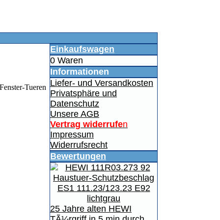
Einkaufswagen
0 Waren
Informationen
Liefer- und Versandkosten
Privatsphäre und
Datenschutz
Unsere AGB
Vertrag widerrufe
n
Impressum
Widerrufsrecht
Bewertungen
25 Jahre alten HEWI
TÃ¼rgriff in 5 min durch