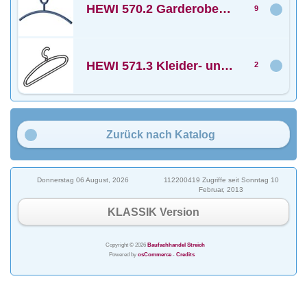
HEWI 570.2 Garderoben KleiderbÃ¼gel diebstahlsicher
9
HEWI 571.3 Kleider- und Hosenbuegel
2
Zurück nach Katalog
Donnerstag 06 August, 2026
112200419 Zugriffe seit Sonntag 10
Februar, 2013
KLASSIK Version
Copyright © 2026
Baufachhandel Streich
Powered by
osCommerce
-
Credits