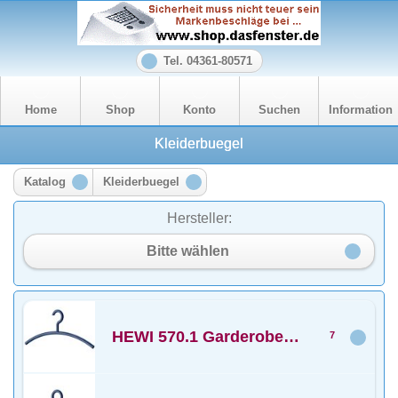
Tel. 04361-80571
Home
Shop
Konto
Suchen
Information
Kleiderbuegel
Katalog
Kleiderbuegel
Hersteller:
Bitte wählen
HEWI 570.1 Garderoben KleiderbÃ¼gel
7