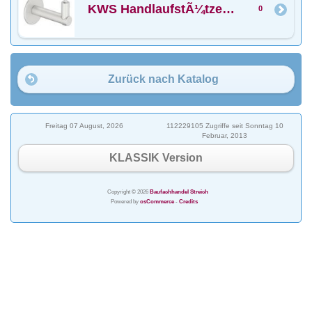
KWS HandlaufstÃ¼tzen ohne Auflage
0
Zurück nach Katalog
Freitag 07 August, 2026
112229105 Zugriffe seit Sonntag 10
Februar, 2013
KLASSIK Version
Copyright © 2026
Baufachhandel Streich
Powered by
osCommerce
-
Credits