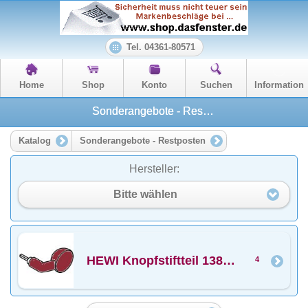
Tel. 04361-80571
Home
Shop
Konto
Suchen
Information
Sonderangebote - Restposten
Katalog
Sonderangebote - Restposten
Hersteller:
Bitte wählen
HEWI Knopfstiftteil 138RFKST in F33 rubinrot
4