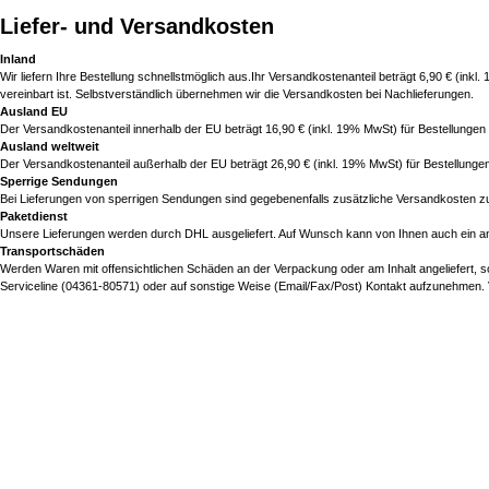
Liefer- und Versandkosten
Inland
Wir liefern Ihre Bestellung schnellstmöglich aus.Ihr Versandkostenanteil beträgt 6,90 € (inkl
vereinbart ist. Selbstverständlich übernehmen wir die Versandkosten bei Nachlieferungen.
Ausland EU
Der Versandkostenanteil innerhalb der EU beträgt 16,90 € (inkl. 19% MwSt) für Bestellungen 
Ausland weltweit
Der Versandkostenanteil außerhalb der EU beträgt 26,90 € (inkl. 19% MwSt) für Bestellungen
Sperrige Sendungen
Bei Lieferungen von sperrigen Sendungen sind gegebenenfalls zusätzliche Versandkosten zu
Paketdienst
Unsere Lieferungen werden durch DHL ausgeliefert. Auf Wunsch kann von Ihnen auch ein an
Transportschäden
Werden Waren mit offensichtlichen Schäden an der Verpackung oder am Inhalt angeliefert, s
Serviceline (04361-80571) oder auf sonstige Weise (Email/Fax/Post) Kontakt aufzunehmen.