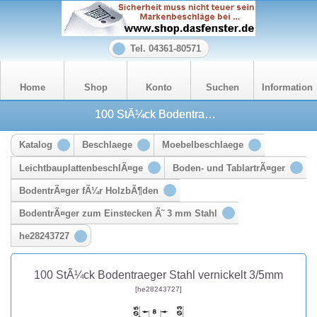
Tel. 04361-80571
Home
Shop
Konto
Suchen
Information
100 StÃ¼ck Bodentraeger Stahl vernickelt 3/5mm
Katalog
Beschlaege
Moebelbeschlaege
LeichtbauplattenbeschlÃ¤ge
Boden- und TablartrÃ¤ger
BodentrÃ¤ger fÃ¼r HolzbÃ¶den
BodentrÃ¤ger zum Einstecken Ã˜ 3 mm Stahl
he28243727
100 StÃ¼ck Bodentraeger Stahl vernickelt 3/5mm
[he28243727]