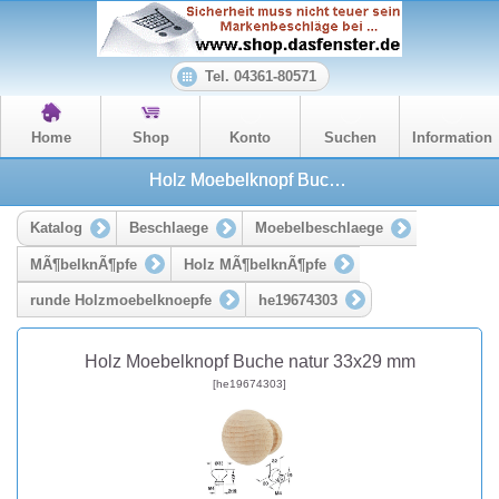
Tel. 04361-80571
Home
Shop
Konto
Suchen
Information
Holz Moebelknopf Buche natur 33x29 mm
Katalog
Beschlaege
Moebelbeschlaege
MÃ¶belknÃ¶pfe
Holz MÃ¶belknÃ¶pfe
runde Holzmoebelknoepfe
he19674303
Holz Moebelknopf Buche natur 33x29 mm
[he19674303]