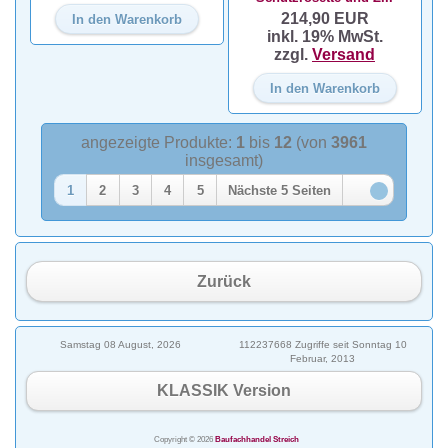
214,90 EUR
In den Warenkorb
inkl. 19% MwSt.
zzgl.
Versand
In den Warenkorb
angezeigte Produkte:
1
bis
12
(von
3961
insgesamt)
1
2
3
4
5
Nächste 5 Seiten
Zurück
Samstag 08 August, 2026
112237668 Zugriffe seit Sonntag 10
Februar, 2013
KLASSIK Version
Copyright © 2026
Baufachhandel Streich